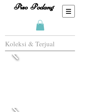
Piso
P
odang
Koleksi & Terjual