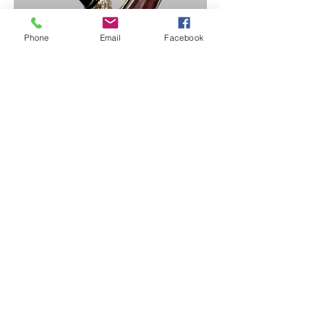
Phone
Email
Facebook
Keris Palembang Hulu
Cula Badak
Keris Palembang hulu gaya "putri
malu" dengan karah (selut) emas yang
dihiasi ornamen indah. Bilah keris
dengan pamor menarik dan pesi besar
& kokoh.
Hal yang istimewa dari keris
disamping adalah hulu terbuat dari
cula badak (rhinoceros horn) yang