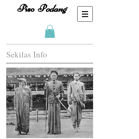
Piso
P
odang
Sekilas Info