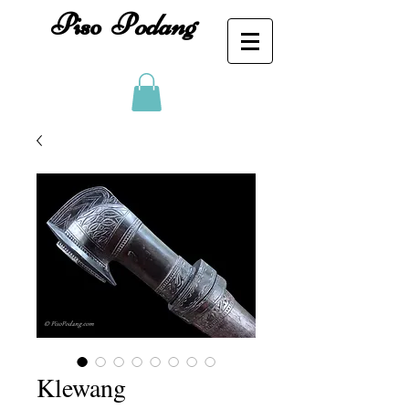
Piso
P
odang
Klewang