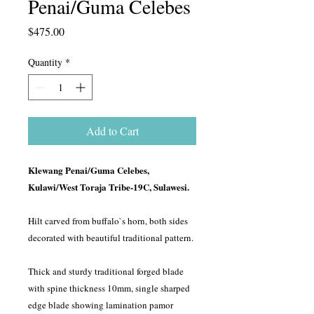
Penai/Guma Celebes
Price
$475.00
Quantity
*
Add to Cart
Klewang Penai/Guma Celebes,
Kulawi/West Toraja Tribe-19C, Sulawesi.
Hilt carved from buffalo`s horn, both sides
decorated with beautiful traditional pattern.
Thick and sturdy traditional forged blade
with spine thickness 10mm, single sharped
edge blade showing lamination pamor