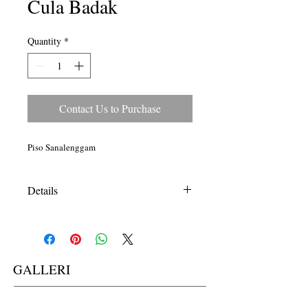
Cula Badak
Quantity
*
Contact Us to Purchase
Piso Sanalenggam
Details
I'm a product detail. I'm a great place to
add more details about your product such
as sizing, material, care instructions and
cleaning instructions.
GALLERI