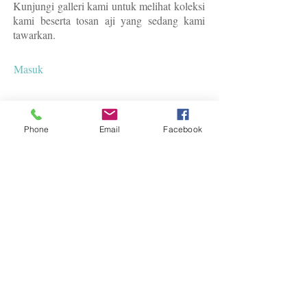
Kunjungi galleri kami untuk melihat koleksi
kami beserta tosan aji yang sedang kami
tawarkan.
Masuk
KOLEKSI & INVESTASI
Phone
Email
Facebook
​Salah satu cara melestarikan Tosan Aji
Nusantara adalah dengan berinvestasi pada
koleksi yang tepat.
Selengkapnya...
MEDIA SOSIAL
Facebook